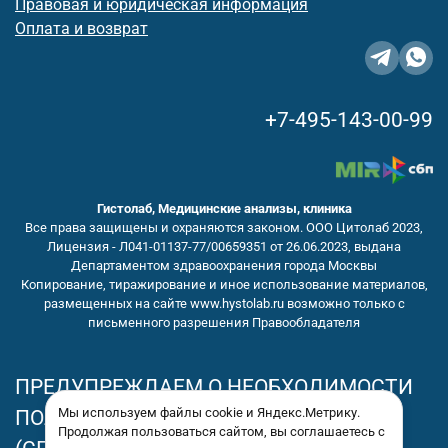
Правовая и юридическая информация
Оплата и возврат
+7-495-143-00-99
Гистолаб, Медицинские анализы, клиника
Все права защищены и охраняются законом. ООО Цитолаб 2023,
Лицензия - Л041-01137-77/00659351 от 26.06.2023, выдана
Департаментом здравоохранения города Москвы
Копирование, тиражирование и иное использование материалов,
размещенных на сайте www.hystolab.ru возможно только с
письменного разрешения Правообладателя
ПРЕДУПРЕЖДАЕМ О НЕОБХОДИМОСТИ
Мы используем файлы cookie и Яндекс.Метрику.
ПОЛУЧЕНИЯ КОНСУЛЬТАЦИИ У ВРАЧА
Продолжая пользоваться сайтом, вы соглашаетесь с