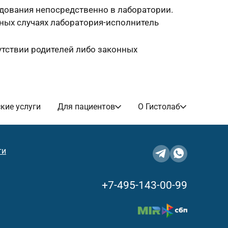
едования непосредственно в лаборатории.
ьных случаях лаборатория-исполнитель
утствии родителей либо законных
кие услуги
Для пациентов
О Гистолаб
ти
+7-495-143-00-99