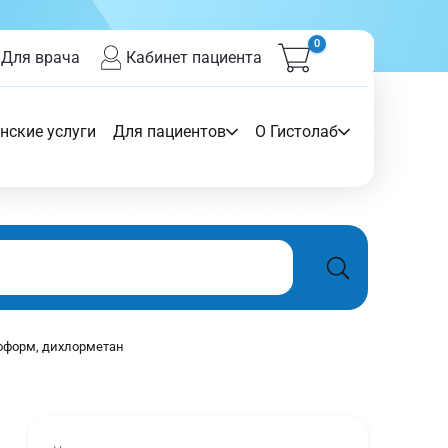
0
Для врача
Кабинет пациента
нские услуги
Для пациентов
О Гистолаб
роформ, дихлорметан