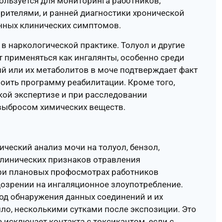
льзуется для мониторинга работников,
рителями, и ранней диагностики хронической
нных клинических симптомов.
в наркологической практике. Толуол и другие
т применяться как ингалянты, особенно среди
й или их метаболитов в моче подтверждает факт
оить программу реабилитации. Кроме того,
кой экспертизе и при расследовании
 выбросом химических веществ.
ческий анализ мочи на толуол, бензол,
линических признаков отравления
ри плановых профосмотрах работников
дозрении на ингаляционное злоупотребление.
иод обнаружения данных соединений и их
ило, несколькими сутками после экспозиции. Это
е исключает контакта с токсикантом, если с