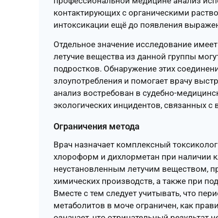
профессиональной медицине анализ испо
контактирующих с органическими раство
интоксикации ещё до появления выраже
Отдельное значение исследование имеет 
летучие вещества из данной группы могу
подростков. Обнаружение этих соединени
злоупотребления и помогает врачу выстр
анализ востребован в судебно-медицинс
экологических инцидентов, связанных с
Ограничения метода
Врач назначает комплексный токсикологи
хлороформ и дихлорметан при наличии к
неустановленным летучим веществом, п
химических производств, а также при по
Вместе с тем следует учитывать, что пер
метаболитов в моче ограничен, как прав
означает, что отрицательный результат н