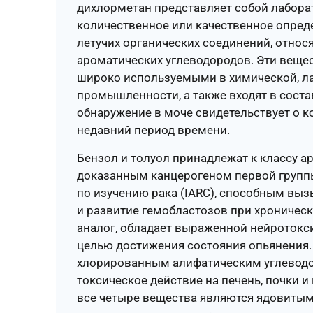
дихлорметан представляет собой лабора
количественное или качественное опред
летучих органических соединений, относ
ароматических углеводородов. Эти вещ
широко используемыми в химической, л
промышленности, а также входят в соста
обнаружение в моче свидетельствует о к
недавний период времени.
Бензол и толуол принадлежат к классу а
доказанным канцерогеном первой групп
по изучению рака (IARC), способным вы
и развитие гемобластозов при хроничес
аналог, обладает выраженной нейротокси
целью достижения состояния опьянения.
хлорированным алифатическим углевод
токсическое действие на печень, почки 
все четыре вещества являются ядовитым