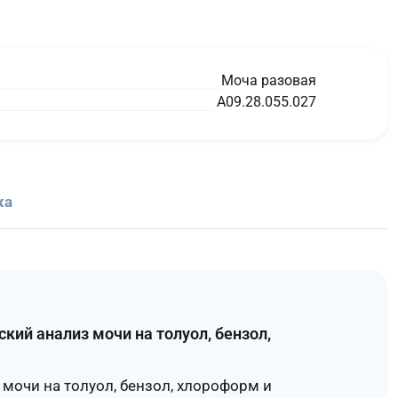
Моча разовая
A09.28.055.027
ка
кий анализ мочи на толуол, бензол,
мочи на толуол, бензол, хлороформ и