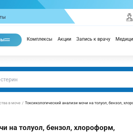
кты
Комплексы
Акции
Запись к врачу
Медици
ны
ства в моче
Токсикологический анализи мочи на толуол, бензол, хло
и на толуол, бензол, хлороформ,