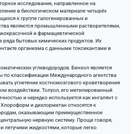
торное исследование, направленное на
еление в биологическом материале четырёх
ящихся к группе галогенированных и
ества являются промышленными растворителями,
акокрасочной и фармацевтической
в ряда бытовых химических продуктов. Их
онтакте организма с данными токсикантами в
роматических углеводородов. Бензол является
ы по классификации Международного агентства
зывать угнетение костномозгового кроветворения
ком воздействии. Толуол, его метилированный
чностью и нередко используется как ингалянт с
 Хлороформ и дихлорметан относятся к
ородам, оказывающим преимущественное
и центральную нервную систему. Проще говоря,
и летучими жидкостями, которые легко